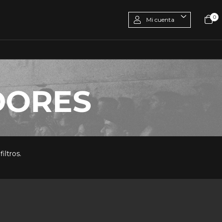
0
Mi cuenta
DORES
iltros.